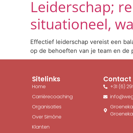
Leiderschap; re
situationeel, w
Effectief leiderschap vereist een ba
op de behoeften van je team en de pr
Sitelinks
Contact
Home
+31 (6) 2
Carrièrecoaching
info@weg
Organisaties
Groeneka
Groenek
Over Simône
Klanten