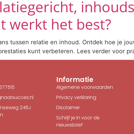
latiegericht, inhouds
at werkt het best?
lans tussen relatie en inhoud. Ontdek hoe je jo
estaties kunt verbeteren. Lees verder voor pra
Informatie
9577515
Algemene voorwaarden
naarsucces.nl
Privacy verklaring
nseweg 246J
Disclaimer
an
Schrijf je in voor de
nieuwsbrief